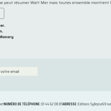
e ne peut résumer Watt Mer mais toutes ensemble montrent le
er.
n.
 Monory
net
NUMÉRO DE TÉLÉPHONE :
01 44 62 08 89
ADRESSE :
Editions Syllepse
69 ru