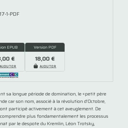
7-1-PDF
sion EPUB
Version PDF
8,00 €
18,00 €
AJOUTER
AJOUTER
ant sa longue période de domination, le «petit père
nde car son nom, associé à la révolution d’Octobre,
x ont participé activement à cet aveuglement. De
e comprendre plus fondamentalement les processus
inat par le despote du Kremlin, Léon Trotsky,