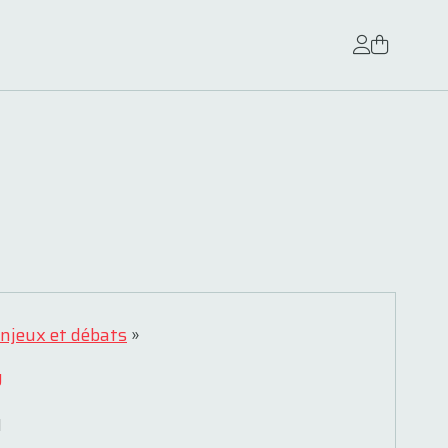
 enjeux et débats
»
y
1