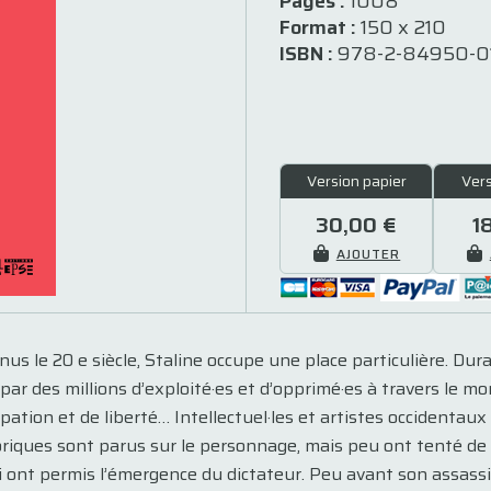
Pages :
1008
Format :
150 x 210
ISBN :
978-2-84950-01
Version papier
Ver
30,00 €
1
AJOUTER
nus le 20 e siècle, Staline occupe une place particulière. Dur
par des millions d’exploité·es et d’opprimé·es à travers le mo
tion et de liberté… Intellectuel·les et artistes occidentau
riques sont parus sur le personnage, mais peu ont tenté d
i ont permis l’émergence du dictateur. Peu avant son assass