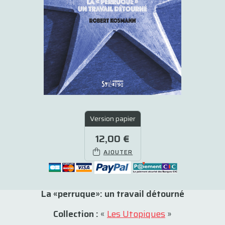
Version papier
12,00 €
AJOUTER
La «perruque»: un travail détourné
Collection :
«
Les Utopiques
»