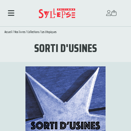
Accueil
/
Nos livres
/
Collections
/
Les Utopiques
SORTI D'USINES