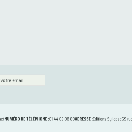
net
NUMÉRO DE TÉLÉPHONE :
01 44 62 08 89
ADRESSE :
Editions Syllepse
69 ru