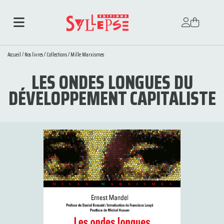
Accueil
/
Nos livres
/
Collections
/
Mille Marxismes
LES ONDES LONGUES DU
DÉVELOPPEMENT CAPITALISTE