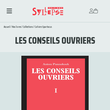
Accueil
/
Nos livres
/
Collections
/
Cahiers Spartacus
LES CONSEILS OUVRIERS