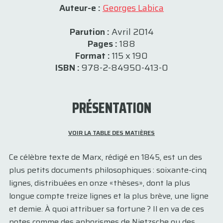
Auteur-e :
Georges Labica
Parution :
Avril 2014
Pages :
188
Format :
115 x 190
ISBN :
978-2-84950-413-0
PRÉSENTATION
VOIR LA TABLE DES MATIÈRES
Ce célèbre texte de Marx, rédigé en 1845, est un des
plus petits documents philosophiques : soixante-cinq
lignes, distribuées en onze «thèses», dont la plus
longue compte treize lignes et la plus brève, une ligne
et demie. À quoi attribuer sa fortune ? Il en va de ces
notes comme des aphorismes de Nietzsche ou des