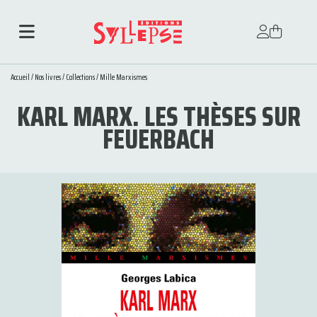
Accueil
/
Nos livres
/
Collections
/
Mille Marxismes
KARL MARX. LES THÈSES SUR
FEUERBACH