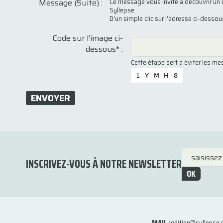
Message (Suite) :
Ce message vous invite à découvrir un 
Syllepse.
D'un simple clic sur l'adresse ci-desso
Code sur l'image ci-
dessous* :
Cette étape sert à éviter les m
ENVOYER
INSCRIVEZ-VOUS À NOTRE NEWSLETTER
OK
MAIL :
edition@syllepse.