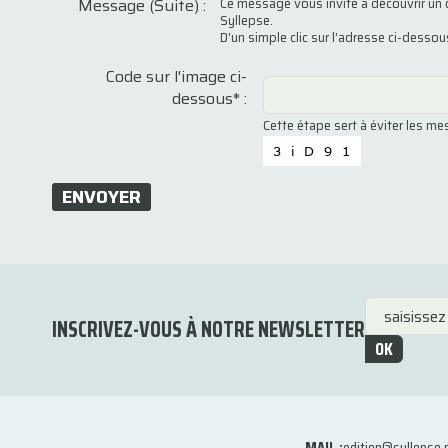
Message (Suite) :
Ce message vous invite à découvrir un 
Syllepse.
D'un simple clic sur l'adresse ci-desso
Code sur l'image ci-
dessous* :
Cette étape sert à éviter les m
ENVOYER
INSCRIVEZ-VOUS À NOTRE NEWSLETTER
OK
MAIL :
edition@syllepse.