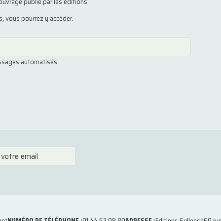
ouvrage publié par les éditions
us, vous pourrez y accéder.
essages automatisés.
net
NUMÉRO DE TÉLÉPHONE :
01 44 62 08 89
ADRESSE :
Editions Syllepse
69 ru