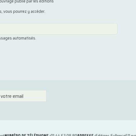
ouvrage publié par les éditions
us, vous pourrez y accéder.
essages automatisés.
net
NUMÉRO DE TÉLÉPHONE :
01 44 62 08 89
ADRESSE :
Editions Syllepse
69 ru