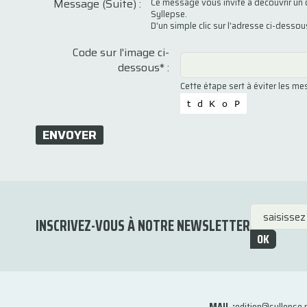
Message (Suite) :
Ce message vous invite à découvrir un 
Syllepse.
D'un simple clic sur l'adresse ci-desso
Code sur l'image ci-
dessous* :
Cette étape sert à éviter les m
ENVOYER
INSCRIVEZ-VOUS À NOTRE NEWSLETTER
OK
MAIL :
edition@syllepse.