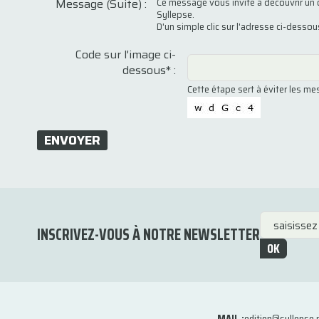
Message (Suite) :
Ce message vous invite à découvrir un 
Syllepse.
D'un simple clic sur l'adresse ci-desso
Code sur l'image ci-
dessous* :
Cette étape sert à éviter les m
ENVOYER
INSCRIVEZ-VOUS À NOTRE NEWSLETTER
OK
MAIL :
edition@syllepse.