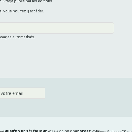
ouvrage publié par les éditions
us, vous pourrez y accéder.
essages automatisés.
net
NUMÉRO DE TÉLÉPHONE :
01 44 62 08 89
ADRESSE :
Editions Syllepse
69 ru