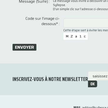
Message (Suite) :
Ce message vous invite à découvrir un 
Syllepse.
D'un simple clic sur l'adresse ci-desso
Code sur l'image ci-
dessous* :
Cette étape sert à éviter les m
ENVOYER
INSCRIVEZ-VOUS À NOTRE NEWSLETTER
OK
MAIL :
edition@syllepse.