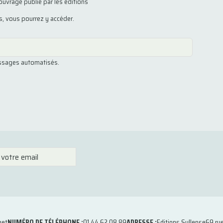
ouvrage publié par les éditions
us, vous pourrez y accéder.
essages automatisés.
net
NUMÉRO DE TÉLÉPHONE :
01 44 62 08 89
ADRESSE :
Editions Syllepse
69 ru