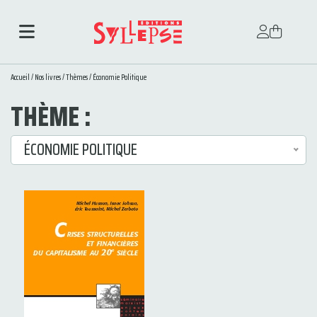
Accueil
/
Nos livres
/
Thèmes
/
Économie Politique
THÈME :
ÉCONOMIE POLITIQUE