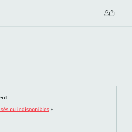
ent
isés ou indisponibles
»