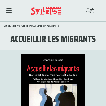
Accueil
/
Nos livres
/
Collections
/
Arguments et mouvements
ACCUEILLIR LES MIGRANTS